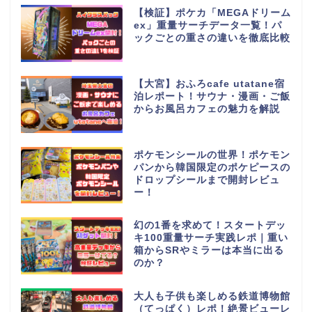
【検証】ポケカ「MEGAドリーム
ex」重量サーチデータ一覧！パ
ックごとの重さの違いを徹底比較
【大宮】おふろcafe utatane宿
泊レポート！サウナ・漫画・ご飯
からお風呂カフェの魅力を解説
ポケモンシールの世界！ポケモン
パンから韓国限定のポケピースの
ドロップシールまで開封レビュ
ー！
幻の1番を求めて！スタートデッ
キ100重量サーチ実践レポ｜重い
箱からSRやミラーは本当に出る
のか？
大人も子供も楽しめる鉄道博物館
（てっぱく）レポ！絶景ビューレ