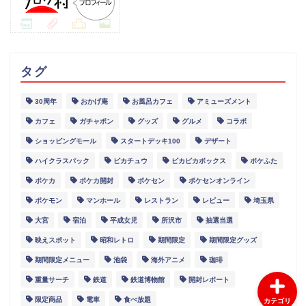
タグ
30周年
おかげ庵
お風呂カフェ
アミューズメント
グルメ
カフェ
ガチャポン
グッズ
グルメ
コラボ
ショッピングモール
スタートデッキ100
デザート
スポット
ハイクラスパック
ピカチュウ
ピカピカボックス
ポケふた
ポケカ
ポケカ開封
ポケセン
ポケセンオンライン
イベント
ポケモン
マンホール
レストラン
レビュー
埼玉県
大宮
宿泊
平成女児
所沢市
抽選当選
レポート
映えスポット
昭和レトロ
期間限定
期間限定グッズ
期間限定メニュー
池袋
海外アニメ
珈琲
重量サーチ
鉄道
鉄道博物館
開封レポート
限定商品
電車
食べ放題
カテゴリ