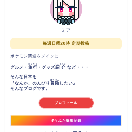
ミア
毎週日曜20時 定期投稿
ポケモン関連をメインに
りょこう
しょうかい
グルメ・
旅行
・グッズ
紹介
など・・・
そんな日常を
ぼうけん
『
なんか、のんびり
冒険
したい
』
そんなブログです。
プロフィール
ポケふた撮影記録