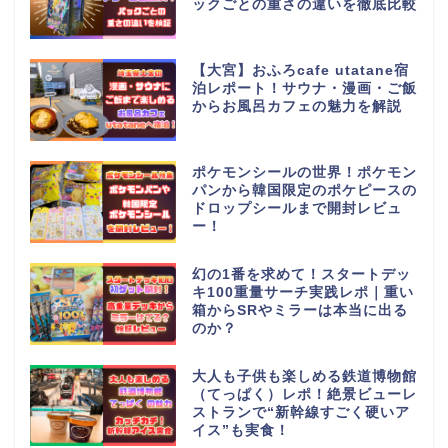
ックごとの重さの違いを徹底比較
【大宮】おふろcafe utatane宿
泊レポート！サウナ・漫画・ご飯
からお風呂カフェの魅力を解説
ポケモンシールの世界！ポケモン
パンから韓国限定のポケピースの
ドロップシールまで開封レビュ
ー！
幻の1番を求めて！スタートデッ
キ100重量サーチ実践レポ｜重い
箱からSRやミラーは本当に出る
のか？
大人も子供も楽しめる鉄道博物館
（てっぱく）レポ！絶景ビューレ
ストランで“新幹線すごく硬いア
イス”も実食！