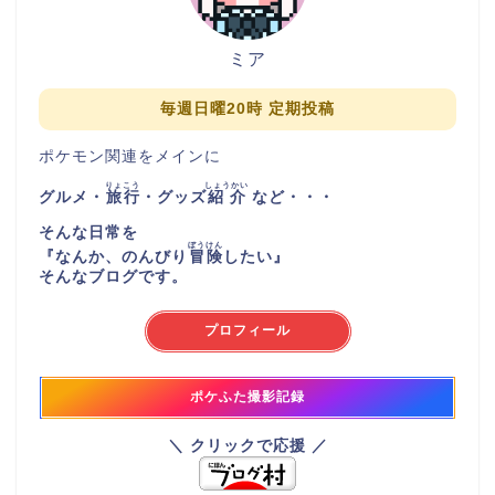
ミア
毎週日曜20時 定期投稿
ポケモン関連をメインに
りょこう
しょうかい
グルメ・
旅行
・グッズ
紹介
など・・・
そんな日常を
ぼうけん
『
なんか、のんびり
冒険
したい
』
そんなブログです。
プロフィール
ポケふた撮影記録
＼ クリックで応援 ／