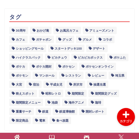
タグ
30周年
おかげ庵
お風呂カフェ
アミューズメント
グルメ
カフェ
ガチャポン
グッズ
グルメ
コラボ
ショッピングモール
スタートデッキ100
デザート
スポット
ハイクラスパック
ピカチュウ
ピカピカボックス
ポケふた
ポケカ
ポケカ開封
ポケセン
ポケセンオンライン
イベント
ポケモン
マンホール
レストラン
レビュー
埼玉県
大宮
宿泊
平成女児
所沢市
抽選当選
レポート
映えスポット
昭和レトロ
期間限定
期間限定グッズ
期間限定メニュー
池袋
海外アニメ
珈琲
重量サーチ
鉄道
鉄道博物館
開封レポート
限定商品
電車
食べ放題
カテゴリ