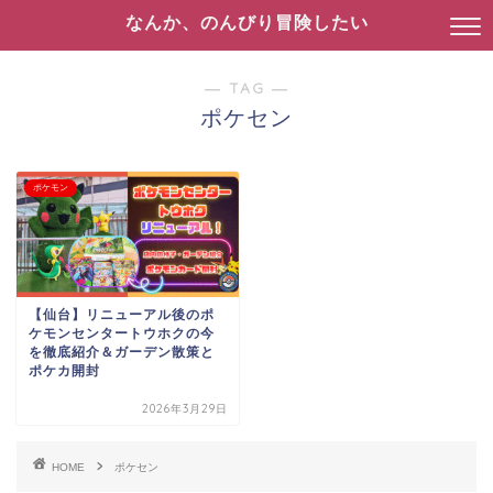
なんか、のんびり冒険したい
― TAG ―
ポケセン
ポケモン
【仙台】リニューアル後のポ
ケモンセンタートウホクの今
を徹底紹介＆ガーデン散策と
ポケカ開封
2026年3月29日
HOME
ポケセン