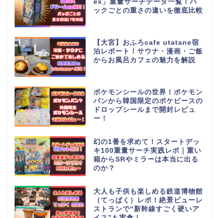
ex」重量サーチデータ一覧！パ
ックごとの重さの違いを徹底比較
【大宮】おふろcafe utatane宿
泊レポート！サウナ・漫画・ご飯
からお風呂カフェの魅力を解説
ポケモンシールの世界！ポケモン
パンから韓国限定のポケピースの
ドロップシールまで開封レビュ
ー！
幻の1番を求めて！スタートデッ
キ100重量サーチ実践レポ｜重い
箱からSRやミラーは本当に出る
のか？
大人も子供も楽しめる鉄道博物館
（てっぱく）レポ！絶景ビューレ
ストランで“新幹線すごく硬いア
イス”も実食！