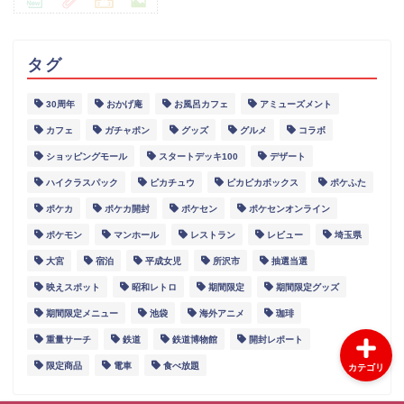
タグ
30周年
おかげ庵
お風呂カフェ
アミューズメント
グルメ
カフェ
ガチャポン
グッズ
グルメ
コラボ
ショッピングモール
スタートデッキ100
デザート
スポット
ハイクラスパック
ピカチュウ
ピカピカボックス
ポケふた
ポケカ
ポケカ開封
ポケセン
ポケセンオンライン
イベント
ポケモン
マンホール
レストラン
レビュー
埼玉県
大宮
宿泊
平成女児
所沢市
抽選当選
レポート
映えスポット
昭和レトロ
期間限定
期間限定グッズ
期間限定メニュー
池袋
海外アニメ
珈琲
重量サーチ
鉄道
鉄道博物館
開封レポート
限定商品
電車
食べ放題
カテゴリ