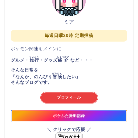
ミア
毎週日曜20時 定期投稿
ポケモン関連をメインに
りょこう
しょうかい
グルメ・
旅行
・グッズ
紹介
など・・・
そんな日常を
ぼうけん
『
なんか、のんびり
冒険
したい
』
そんなブログです。
プロフィール
ポケふた撮影記録
＼ クリックで応援 ／