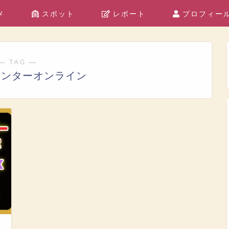
メ
スポット
レポート
プロフィー
― TAG ―
センターオンライン