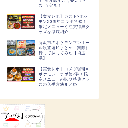
で“新幹線すごく硬いアイ
ス”も実食！
【実食レポ】ガスト×ポケ
モン30周年コラボ開催！
限定メニューや注文特典グ
ッズを徹底紹介
所沢市のポケモンマンホー
ル設置場所まとめ｜実際に
行って探してみた【埼玉
県】
【実食レポ】コメダ珈琲×
ポケモンコラボ第2弾！限
定メニューの味や特典グッ
ズの入手方法まとめ