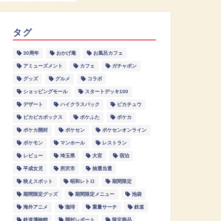
タグ
30周年
おかげ庵
お風呂カフェ
アミューズメント
カフェ
ガチャポン
グッズ
グルメ
コラボ
ショッピングモール
スタートデッキ100
デザート
ハイクラスパック
ピカチュウ
ピカピカボックス
ポケふた
ポケカ
ポケカ開封
ポケセン
ポケセンオンライン
ポケモン
マンホール
レストラン
レビュー
埼玉県
大宮
宿泊
平成女児
所沢市
抽選当選
映えスポット
昭和レトロ
期間限定
期間限定グッズ
期間限定メニュー
池袋
海外アニメ
珈琲
重量サーチ
鉄道
鉄道博物館
開封レポート
限定商品