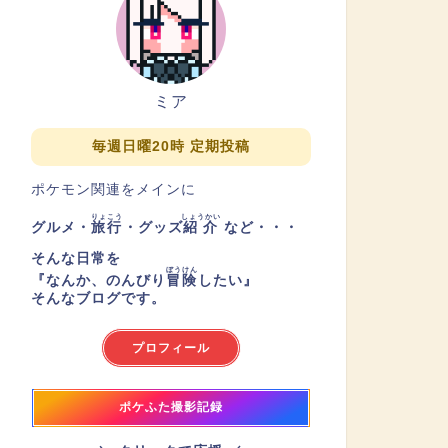
ミア
毎週日曜20時 定期投稿
ポケモン関連をメインに
りょこう
しょうかい
グルメ・
旅行
・グッズ
紹介
など・・・
そんな日常を
ぼうけん
『
なんか、のんびり
冒険
したい
』
そんなブログです。
プロフィール
ポケふた撮影記録