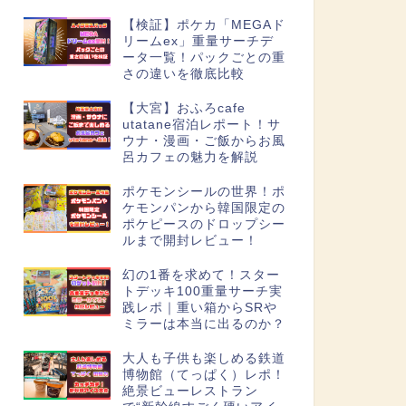
【検証】ポケカ「MEGAド
リームex」重量サーチデ
ータ一覧！パックごとの重
さの違いを徹底比較
【大宮】おふろcafe
utatane宿泊レポート！サ
ウナ・漫画・ご飯からお風
呂カフェの魅力を解説
ポケモンシールの世界！ポ
ケモンパンから韓国限定の
ポケピースのドロップシー
ルまで開封レビュー！
幻の1番を求めて！スター
トデッキ100重量サーチ実
践レポ｜重い箱からSRや
ミラーは本当に出るのか？
大人も子供も楽しめる鉄道
博物館（てっぱく）レポ！
絶景ビューレストラン