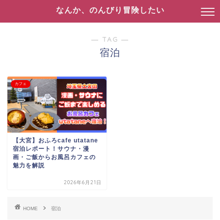
なんか、のんびり冒険したい
― TAG ―
宿泊
カフェ
【大宮】おふろcafe utatane
宿泊レポート！サウナ・漫
画・ご飯からお風呂カフェの
魅力を解説
2026年6月21日
HOME
宿泊