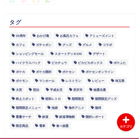
タグ
30周年
おかげ庵
お風呂カフェ
アミューズメント
グルメ
カフェ
ガチャポン
グッズ
グルメ
コラボ
ショッピングモール
スタートデッキ100
デザート
スポット
ハイクラスパック
ピカチュウ
ピカピカボックス
ポケふた
ポケカ
ポケカ開封
ポケセン
ポケセンオンライン
イベント
ポケモン
マンホール
レストラン
レビュー
埼玉県
大宮
宿泊
平成女児
所沢市
抽選当選
レポート
映えスポット
昭和レトロ
期間限定
期間限定グッズ
期間限定メニュー
池袋
海外アニメ
珈琲
重量サーチ
鉄道
鉄道博物館
開封レポート
限定商品
電車
食べ放題
カテゴリ