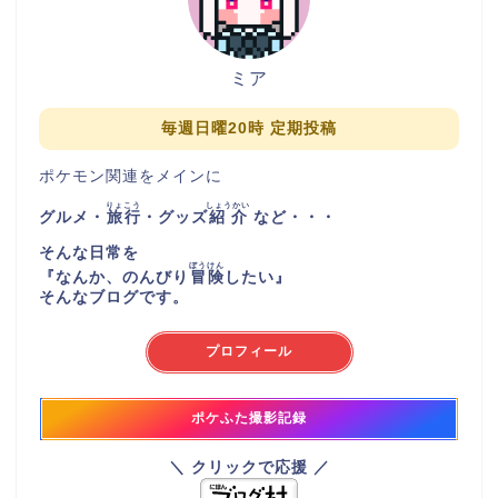
ミア
毎週日曜20時 定期投稿
ポケモン関連をメインに
りょこう
しょうかい
グルメ・
旅行
・グッズ
紹介
など・・・
そんな日常を
ぼうけん
『
なんか、のんびり
冒険
したい
』
そんなブログです。
プロフィール
ポケふた撮影記録
＼ クリックで応援 ／