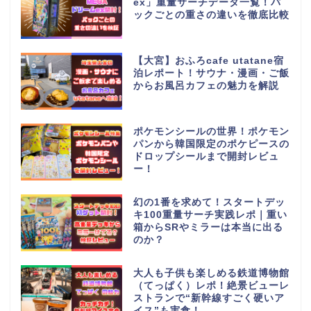
ex」重量サーチデータ一覧！パ
ックごとの重さの違いを徹底比較
【大宮】おふろcafe utatane宿
泊レポート！サウナ・漫画・ご飯
からお風呂カフェの魅力を解説
ポケモンシールの世界！ポケモン
パンから韓国限定のポケピースの
ドロップシールまで開封レビュ
ー！
幻の1番を求めて！スタートデッ
キ100重量サーチ実践レポ｜重い
箱からSRやミラーは本当に出る
のか？
大人も子供も楽しめる鉄道博物館
（てっぱく）レポ！絶景ビューレ
ストランで“新幹線すごく硬いア
イス”も実食！