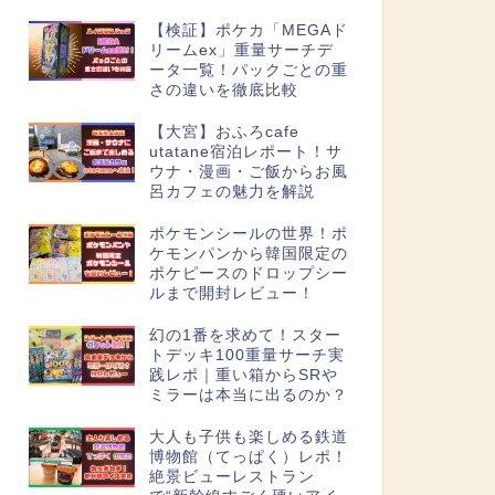
【検証】ポケカ「MEGAド
リームex」重量サーチデ
ータ一覧！パックごとの重
さの違いを徹底比較
【大宮】おふろcafe
utatane宿泊レポート！サ
ウナ・漫画・ご飯からお風
呂カフェの魅力を解説
ポケモンシールの世界！ポ
ケモンパンから韓国限定の
ポケピースのドロップシー
ルまで開封レビュー！
幻の1番を求めて！スター
トデッキ100重量サーチ実
践レポ｜重い箱からSRや
ミラーは本当に出るのか？
大人も子供も楽しめる鉄道
博物館（てっぱく）レポ！
絶景ビューレストラン