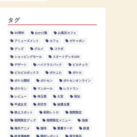
タグ
30周年
おかげ庵
お風呂カフェ
アミューズメント
カフェ
ガチャポン
グッズ
グルメ
コラボ
ショッピングモール
スタートデッキ100
デザート
ハイクラスパック
ピカチュウ
ピカピカボックス
ポケふた
ポケカ
ポケカ開封
ポケセン
ポケセンオンライン
ポケモン
マンホール
レストラン
レビュー
埼玉県
大宮
宿泊
平成女児
所沢市
抽選当選
映えスポット
昭和レトロ
期間限定
期間限定グッズ
期間限定メニュー
池袋
海外アニメ
珈琲
重量サーチ
鉄道
鉄道博物館
開封レポート
限定商品