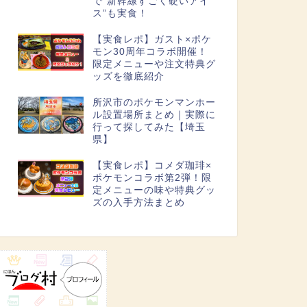
で“新幹線すごく硬いアイ
ス”も実食！
【実食レポ】ガスト×ポケ
モン30周年コラボ開催！
限定メニューや注文特典グ
ッズを徹底紹介
所沢市のポケモンマンホー
ル設置場所まとめ｜実際に
行って探してみた【埼玉
県】
【実食レポ】コメダ珈琲×
ポケモンコラボ第2弾！限
定メニューの味や特典グッ
ズの入手方法まとめ