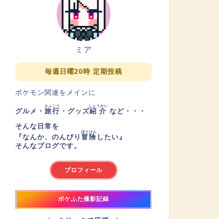
ミア
毎週日曜20時 定期投稿
ポケモン関連をメインに
りょこう
しょうかい
グルメ・
旅行
・グッズ
紹介
など・・・
そんな日常を
ぼうけん
『
なんか、のんびり
冒険
したい
』
そんなブログです。
プロフィール
ポケふた撮影記録