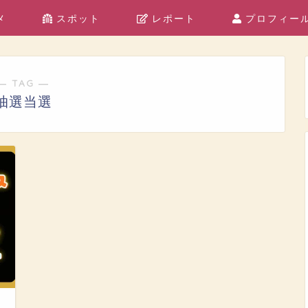
メ
スポット
レポート
プロフィー
― TAG ―
抽選当選