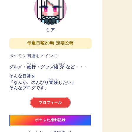
ミア
毎週日曜20時 定期投稿
ポケモン関連をメインに
りょこう
しょうかい
グルメ・
旅行
・グッズ
紹介
など・・・
そんな日常を
ぼうけん
『
なんか、のんびり
冒険
したい
』
そんなブログです。
プロフィール
ポケふた撮影記録