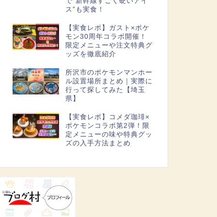
で“新幹線すごく硬いアイ
ス”も実食！
【実食レポ】ガスト×ポケ
モン30周年コラボ開催！
限定メニューや注文特典グ
ッズを徹底紹介
所沢市のポケモンマンホー
ル設置場所まとめ｜実際に
行って探してみた【埼玉
県】
【実食レポ】コメダ珈琲×
ポケモンコラボ第2弾！限
定メニューの味や特典グッ
ズの入手方法まとめ