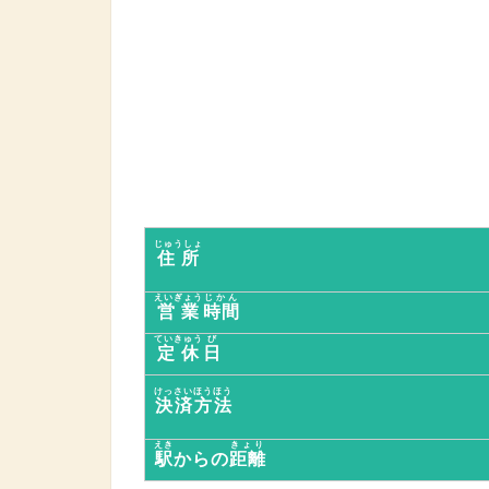
じゅうしょ
住所
えいぎょう
じかん
営業
時間
ていきゅう
び
定休
日
けっさいほうほう
決済方法
えき
きょり
駅
からの
距離