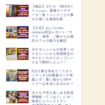
【検証】ポケカ「MEGAド
リームex」重量サーチデ
ータ一覧！パックごとの重
さの違いを徹底比較
【大宮】おふろcafe
utatane宿泊レポート！サ
ウナ・漫画・ご飯からお風
呂カフェの魅力を解説
ポケモンシールの世界！ポ
ケモンパンから韓国限定の
ポケピースのドロップシー
ルまで開封レビュー！
幻の1番を求めて！スター
トデッキ100重量サーチ実
践レポ｜重い箱からSRや
ミラーは本当に出るのか？
大人も子供も楽しめる鉄道
博物館（てっぱく）レポ！
絶景ビューレストラン