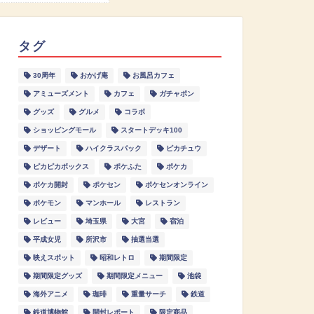
タグ
30周年
おかげ庵
お風呂カフェ
アミューズメント
カフェ
ガチャポン
グッズ
グルメ
コラボ
ショッピングモール
スタートデッキ100
デザート
ハイクラスパック
ピカチュウ
ピカピカボックス
ポケふた
ポケカ
ポケカ開封
ポケセン
ポケセンオンライン
ポケモン
マンホール
レストラン
レビュー
埼玉県
大宮
宿泊
平成女児
所沢市
抽選当選
映えスポット
昭和レトロ
期間限定
期間限定グッズ
期間限定メニュー
池袋
海外アニメ
珈琲
重量サーチ
鉄道
鉄道博物館
開封レポート
限定商品