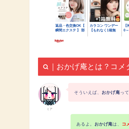
｜おかげ庵とは？コメ
そういえば、
おかげ庵
っ
ミア
あるよ。
おかげ庵
は、
コ