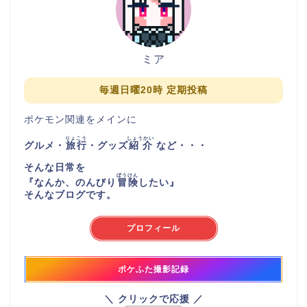
ミア
毎週日曜20時 定期投稿
ポケモン関連をメインに
りょこう
しょうかい
グルメ・
旅行
・グッズ
紹介
など・・・
そんな日常を
ぼうけん
『
なんか、のんびり
冒険
したい
』
そんなブログです。
プロフィール
ポケふた撮影記録
＼ クリックで応援 ／