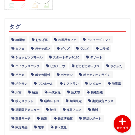
タグ
30周年
おかげ庵
お風呂カフェ
アミューズメント
グルメ
カフェ
ガチャポン
グッズ
グルメ
コラボ
ショッピングモール
スタートデッキ100
デザート
スポット
ハイクラスパック
ピカチュウ
ピカピカボックス
ポケふた
ポケカ
ポケカ開封
ポケセン
ポケセンオンライン
イベント
ポケモン
マンホール
レストラン
レビュー
埼玉県
大宮
宿泊
平成女児
所沢市
抽選当選
レポート
映えスポット
昭和レトロ
期間限定
期間限定グッズ
期間限定メニュー
池袋
海外アニメ
珈琲
重量サーチ
鉄道
鉄道博物館
開封レポート
限定商品
電車
食べ放題
カテゴリ