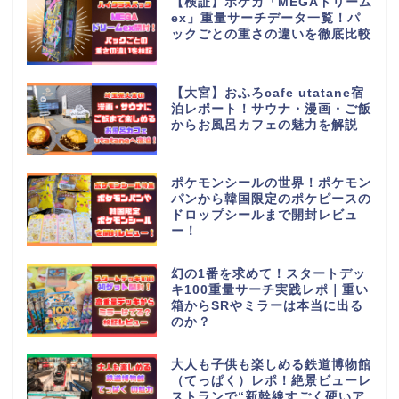
【検証】ポケカ「MEGAドリーム
ex」重量サーチデータ一覧！パ
ックごとの重さの違いを徹底比較
【大宮】おふろcafe utatane宿
泊レポート！サウナ・漫画・ご飯
からお風呂カフェの魅力を解説
ポケモンシールの世界！ポケモン
パンから韓国限定のポケピースの
ドロップシールまで開封レビュ
ー！
幻の1番を求めて！スタートデッ
キ100重量サーチ実践レポ｜重い
箱からSRやミラーは本当に出る
のか？
大人も子供も楽しめる鉄道博物館
（てっぱく）レポ！絶景ビューレ
ストランで“新幹線すごく硬いア