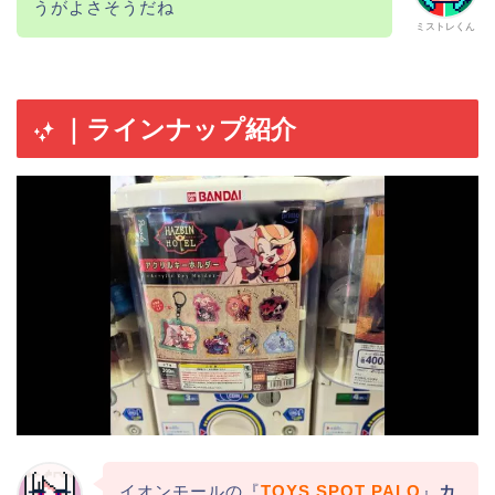
うがよさそうだね
ミストレくん
｜ラインナップ紹介
イオンモールの『
TOYS SPOT PALO
』
カ