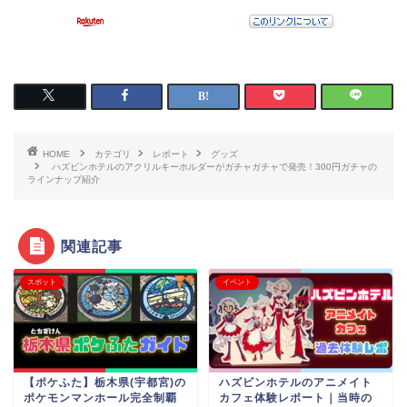
HOME
カテゴリ
レポート
グッズ
ハズビンホテルのアクリルキーホルダーがガチャガチャで発売！300円ガチャの
ラインナップ紹介
関連記事
スポット
イベント
【ポケふた】栃木県(宇都宮)の
ハズビンホテルのアニメイト
ポケモンマンホール完全制覇
カフェ体験レポート｜当時の