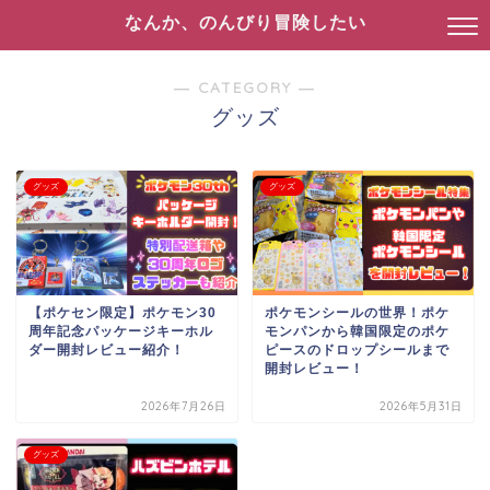
なんか、のんびり冒険したい
― CATEGORY ―
グッズ
グッズ
グッズ
【ポケセン限定】ポケモン30
ポケモンシールの世界！ポケ
周年記念パッケージキーホル
モンパンから韓国限定のポケ
ダー開封レビュー紹介！
ピースのドロップシールまで
開封レビュー！
2026年7月26日
2026年5月31日
グッズ