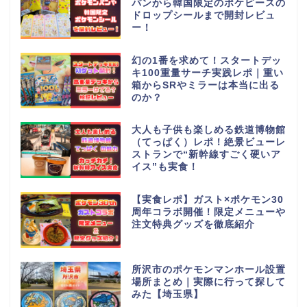
パンから韓国限定のポケピースの
ドロップシールまで開封レビュ
ー！
幻の1番を求めて！スタートデッ
キ100重量サーチ実践レポ｜重い
箱からSRやミラーは本当に出る
のか？
大人も子供も楽しめる鉄道博物館
（てっぱく）レポ！絶景ビューレ
ストランで“新幹線すごく硬いア
イス”も実食！
【実食レポ】ガスト×ポケモン30
周年コラボ開催！限定メニューや
注文特典グッズを徹底紹介
所沢市のポケモンマンホール設置
場所まとめ｜実際に行って探して
みた【埼玉県】