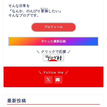
そんな日常を
ぼうけん
『
なんか、のんびり
冒険
したい
』
そんなブログです。
プロフィール
ポケふた撮影記録
＼ クリックで応援 ／
＼ Follow me ／
最新投稿