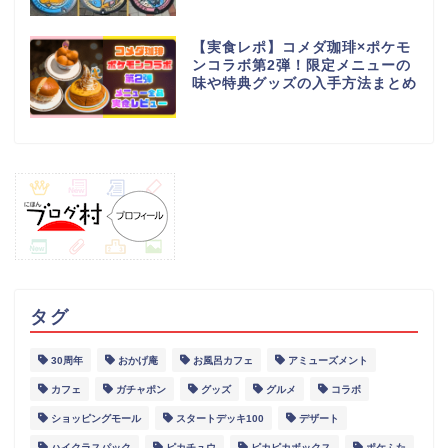
【実食レポ】コメダ珈琲×ポケモ
ンコラボ第2弾！限定メニューの
味や特典グッズの入手方法まとめ
タグ
30周年
おかげ庵
お風呂カフェ
アミューズメント
グルメ
カフェ
ガチャポン
グッズ
グルメ
コラボ
ショッピングモール
スタートデッキ100
デザート
スポット
ハイクラスパック
ピカチュウ
ピカピカボックス
ポケふた