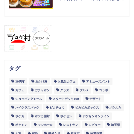
タグ
30周年
おかげ庵
お風呂カフェ
アミューズメント
グルメ
カフェ
ガチャポン
グッズ
グルメ
コラボ
ショッピングモール
スタートデッキ100
デザート
スポット
ハイクラスパック
ピカチュウ
ピカピカボックス
ポケふた
ポケカ
ポケカ開封
ポケセン
ポケセンオンライン
イベント
ポケモン
マンホール
レストラン
レビュー
埼玉県
大宮
宿泊
平成女児
所沢市
抽選当選