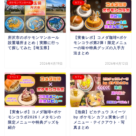
ポケモンマンホール
カフェ
所沢市のポケモンマンホール
【実食レポ】コメダ珈琲×ポケ
設置場所まとめ｜実際に行っ
モンコラボ第2弾！限定メニュ
て探してみた【埼玉県】
ーの味や特典グッズの入手方
法まとめ
2026年4月19日
2026年4月12日
イベント
カフェ
【実食レポ】コメダ珈琲×ポケ
【池袋】ピカチュウ スイーツ
モンコラボ2026！メタモンの
by ポケモン カフェ実食レポ｜
限定メニューや特典グッズを
メニュー・テイクアウト・写
紹介
真まとめ