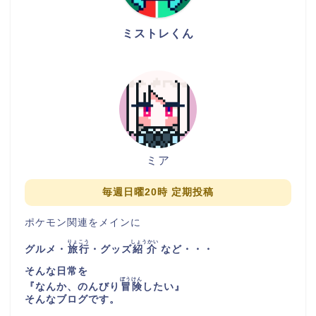
ミストレくん
ミア
毎週日曜20時 定期投稿
ポケモン関連をメインに
りょこう
しょうかい
グルメ・
旅行
・グッズ
紹介
など・・・
そんな日常を
ぼうけん
『
なんか、のんびり
冒険
したい
』
そんなブログです。