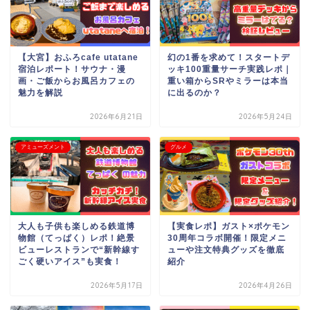
【大宮】おふろcafe utatane
幻の1番を求めて！スタートデ
宿泊レポート！サウナ・漫
ッキ100重量サーチ実践レポ｜
画・ご飯からお風呂カフェの
重い箱からSRやミラーは本当
魅力を解説
に出るのか？
2026年6月21日
2026年5月24日
アミューズメント
グルメ
大人も子供も楽しめる鉄道博
【実食レポ】ガスト×ポケモン
物館（てっぱく）レポ！絶景
30周年コラボ開催！限定メニ
ビューレストランで“新幹線す
ューや注文特典グッズを徹底
ごく硬いアイス”も実食！
紹介
2026年5月17日
2026年4月26日