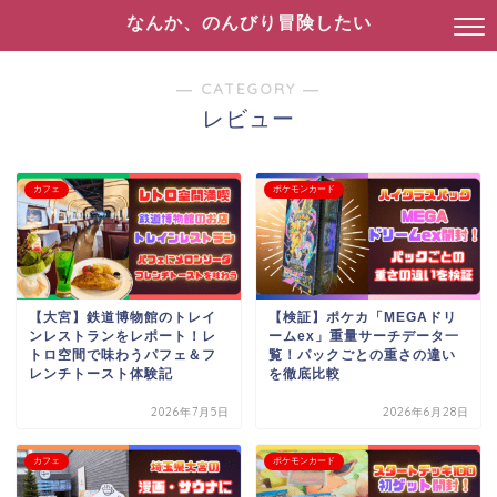
なんか、のんびり冒険したい
― CATEGORY ―
レビュー
カフェ
ポケモンカード
【大宮】鉄道博物館のトレイ
【検証】ポケカ「MEGAドリ
ンレストランをレポート！レ
ームex」重量サーチデータ一
トロ空間で味わうパフェ＆フ
覧！パックごとの重さの違い
レンチトースト体験記
を徹底比較
2026年7月5日
2026年6月28日
カフェ
ポケモンカード