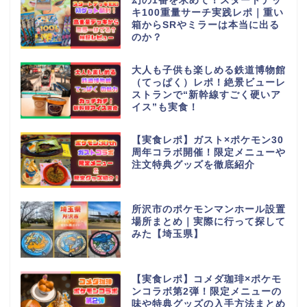
幻の1番を求めて！スタートデッ
キ100重量サーチ実践レポ｜重い
箱からSRやミラーは本当に出る
のか？
大人も子供も楽しめる鉄道博物館
（てっぱく）レポ！絶景ビューレ
ストランで“新幹線すごく硬いア
イス”も実食！
【実食レポ】ガスト×ポケモン30
周年コラボ開催！限定メニューや
注文特典グッズを徹底紹介
所沢市のポケモンマンホール設置
場所まとめ｜実際に行って探して
みた【埼玉県】
【実食レポ】コメダ珈琲×ポケモ
ンコラボ第2弾！限定メニューの
味や特典グッズの入手方法まとめ