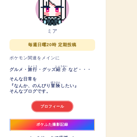
ミア
毎週日曜20時 定期投稿
ポケモン関連をメインに
りょこう
しょうかい
グルメ・
旅行
・グッズ
紹介
など・・・
そんな日常を
ぼうけん
『
なんか、のんびり
冒険
したい
』
そんなブログです。
プロフィール
ポケふた撮影記録