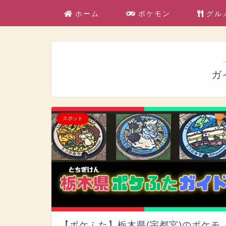
ホーム
ポケモン
グル
ガ
スポット
【ポケふた】栃木県(宇都宮)のポケモ