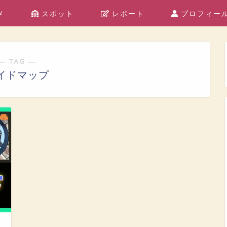
メ
スポット
レポート
プロフィー
― TAG ―
イドマップ