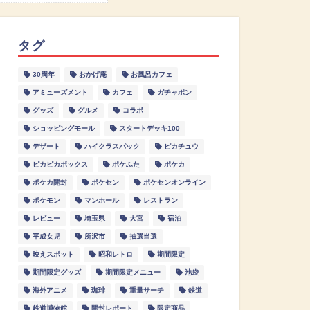
タグ
30周年
おかげ庵
お風呂カフェ
アミューズメント
カフェ
ガチャポン
グッズ
グルメ
コラボ
ショッピングモール
スタートデッキ100
デザート
ハイクラスパック
ピカチュウ
ピカピカボックス
ポケふた
ポケカ
ポケカ開封
ポケセン
ポケセンオンライン
ポケモン
マンホール
レストラン
レビュー
埼玉県
大宮
宿泊
平成女児
所沢市
抽選当選
映えスポット
昭和レトロ
期間限定
期間限定グッズ
期間限定メニュー
池袋
海外アニメ
珈琲
重量サーチ
鉄道
鉄道博物館
開封レポート
限定商品