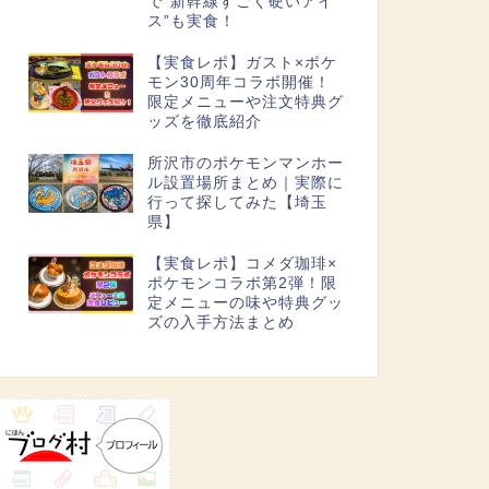
で“新幹線すごく硬いアイ
ス”も実食！
【実食レポ】ガスト×ポケ
モン30周年コラボ開催！
限定メニューや注文特典グ
ッズを徹底紹介
所沢市のポケモンマンホー
ル設置場所まとめ｜実際に
行って探してみた【埼玉
県】
【実食レポ】コメダ珈琲×
ポケモンコラボ第2弾！限
定メニューの味や特典グッ
ズの入手方法まとめ