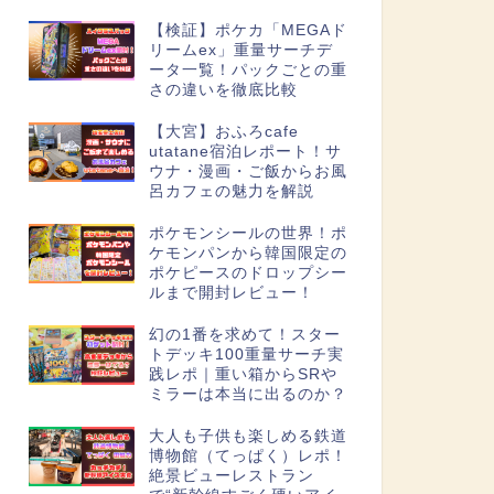
【検証】ポケカ「MEGAド
リームex」重量サーチデ
ータ一覧！パックごとの重
さの違いを徹底比較
【大宮】おふろcafe
utatane宿泊レポート！サ
ウナ・漫画・ご飯からお風
呂カフェの魅力を解説
ポケモンシールの世界！ポ
ケモンパンから韓国限定の
ポケピースのドロップシー
ルまで開封レビュー！
幻の1番を求めて！スター
トデッキ100重量サーチ実
践レポ｜重い箱からSRや
ミラーは本当に出るのか？
大人も子供も楽しめる鉄道
博物館（てっぱく）レポ！
絶景ビューレストラン