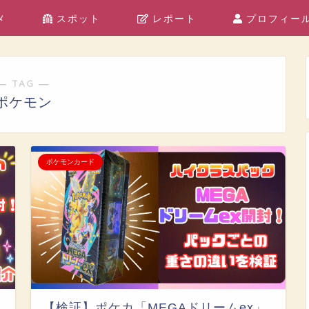
メ
スポット
レポート
プロフィー
― TAG ―
ポケモン
ポケモンカード
【検証】ポケカ「MEGAドリームex」