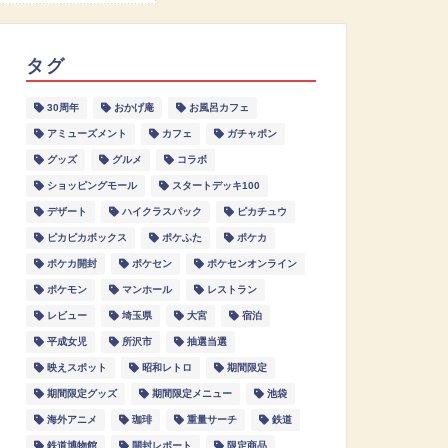
タグ
30周年
おかげ庵
お風呂カフェ
アミューズメント
カフェ
ガチャポン
グッズ
グルメ
コラボ
ショッピングモール
スタートデッキ100
デザート
ハイクラスパック
ピカチュウ
ピカピカボックス
ポケふた
ポケカ
ポケカ開封
ポケセン
ポケセンオンライン
ポケモン
マンホール
レストラン
レビュー
埼玉県
大宮
宿泊
平成女児
所沢市
抽選当選
映えスポット
昭和レトロ
期間限定
期間限定グッズ
期間限定メニュー
池袋
海外アニメ
珈琲
重量サーチ
鉄道
鉄道博物館
開封レポート
限定商品