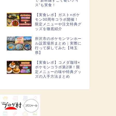
で“新幹線すごく硬いアイ
ス”も実食！
【実食レポ】ガスト×ポケ
モン30周年コラボ開催！
限定メニューや注文特典グ
ッズを徹底紹介
所沢市のポケモンマンホー
ル設置場所まとめ｜実際に
行って探してみた【埼玉
県】
【実食レポ】コメダ珈琲×
ポケモンコラボ第2弾！限
定メニューの味や特典グッ
ズの入手方法まとめ