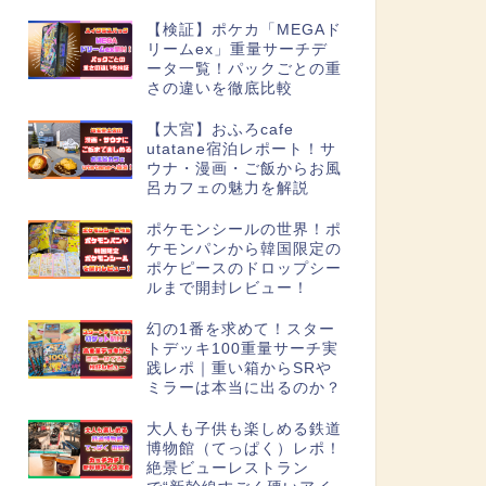
【検証】ポケカ「MEGAド
リームex」重量サーチデ
ータ一覧！パックごとの重
さの違いを徹底比較
【大宮】おふろcafe
utatane宿泊レポート！サ
ウナ・漫画・ご飯からお風
呂カフェの魅力を解説
ポケモンシールの世界！ポ
ケモンパンから韓国限定の
ポケピースのドロップシー
ルまで開封レビュー！
幻の1番を求めて！スター
トデッキ100重量サーチ実
践レポ｜重い箱からSRや
ミラーは本当に出るのか？
大人も子供も楽しめる鉄道
博物館（てっぱく）レポ！
絶景ビューレストラン