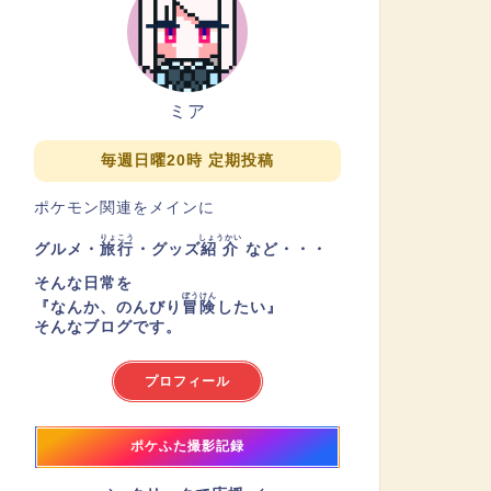
ミア
毎週日曜20時 定期投稿
ポケモン関連をメインに
りょこう
しょうかい
グルメ・
旅行
・グッズ
紹介
など・・・
そんな日常を
ぼうけん
『
なんか、のんびり
冒険
したい
』
そんなブログです。
プロフィール
ポケふた撮影記録