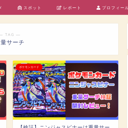
メ
スポット
レポート
プロフィー
― TAG ―
重量サーチ
ポケモンカード
【検証】ニンジャスピナーは重量サー