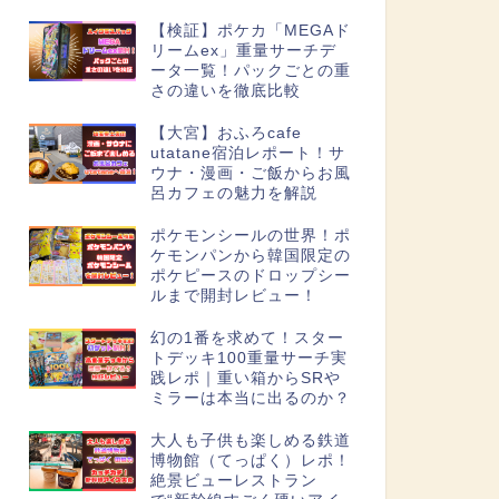
【検証】ポケカ「MEGAド
リームex」重量サーチデ
ータ一覧！パックごとの重
さの違いを徹底比較
【大宮】おふろcafe
utatane宿泊レポート！サ
ウナ・漫画・ご飯からお風
呂カフェの魅力を解説
ポケモンシールの世界！ポ
ケモンパンから韓国限定の
ポケピースのドロップシー
ルまで開封レビュー！
幻の1番を求めて！スター
トデッキ100重量サーチ実
践レポ｜重い箱からSRや
ミラーは本当に出るのか？
大人も子供も楽しめる鉄道
博物館（てっぱく）レポ！
絶景ビューレストラン