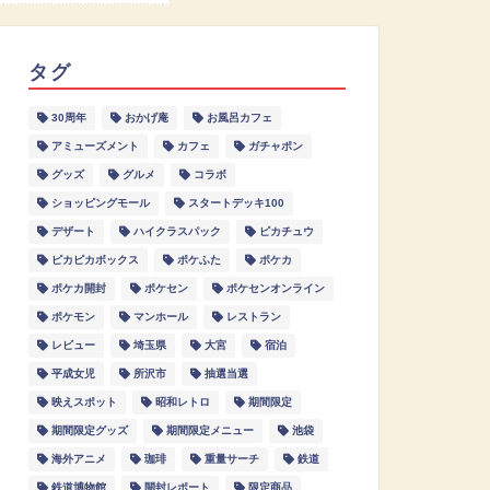
タグ
30周年
おかげ庵
お風呂カフェ
アミューズメント
カフェ
ガチャポン
グッズ
グルメ
コラボ
ショッピングモール
スタートデッキ100
デザート
ハイクラスパック
ピカチュウ
ピカピカボックス
ポケふた
ポケカ
ポケカ開封
ポケセン
ポケセンオンライン
ポケモン
マンホール
レストラン
レビュー
埼玉県
大宮
宿泊
平成女児
所沢市
抽選当選
映えスポット
昭和レトロ
期間限定
期間限定グッズ
期間限定メニュー
池袋
海外アニメ
珈琲
重量サーチ
鉄道
鉄道博物館
開封レポート
限定商品