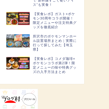
で“新幹線すごく硬いアイ
ス”も実食！
【実食レポ】ガスト×ポケ
モン30周年コラボ開催！
限定メニューや注文特典グ
ッズを徹底紹介
所沢市のポケモンマンホー
ル設置場所まとめ｜実際に
行って探してみた【埼玉
県】
【実食レポ】コメダ珈琲×
ポケモンコラボ第2弾！限
定メニューの味や特典グッ
ズの入手方法まとめ