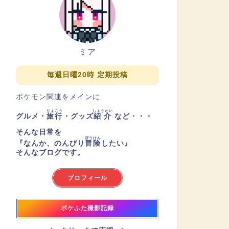
ミア
毎週日曜20時 定期投稿
ポケモン関連をメインに
りょこう
しょうかい
グルメ・
旅行
・グッズ
紹介
など・・・
そんな日常を
ぼうけん
『
なんか、のんびり
冒険
したい
』
そんなブログです。
プロフィール
ポケふた撮影記録